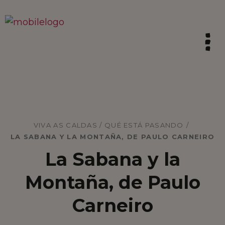
INICIO
VIVA AS CALDAS / QUÉ ESTÁ PASANDO
/
LA SABANA Y LA MONTAÑA, DE PAULO CARNEIRO
SIENTE LA TRADICIÓN
La Sabana y la
VIVA COMO CALDAS
Montaña, de Paulo
VIBRAR CON LA INNOVACIÓN
Carneiro