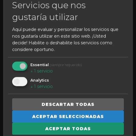
Servicios que nos
gustaría utilizar
Aquí puede evaluar y personalizar los servicios que
nos gustaría utilizar en este sitio web. ¡Usted
SIENTE LA TRADICIÓN
decide! Habilite o deshabilite los servicios como
considere oportuno.
CUIDA TU IDENTIDAD
Raíces y recuerdos
Essential
(siempre requerido)
↓
1
servicio
CONTAR LA HISTORIA
Analytics
Voces de la ciudad
↓
1
servicio
CREAR EL FUTURO
Barrio comercial de Caldas da Rainh@
DESCARTAR TODAS
ACEPTAR SELECCIONADAS
VIVA COMO CALDAS
ACEPTAR TODAS