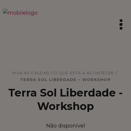
HOME
VIVA AS CALDAS / O QUE ESTÁ A ACONTECER
/
TERRA SOL LIBERDADE – WORKSHOP
SINTA A TRADIÇÃO
Terra Sol Liberdade -
VIVA AS CALDAS
Workshop
VIBRE COM A INOVAÇÃO
Não disponível