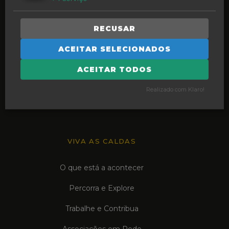
SINTA A TRADIÇÃO
CUIDAR DA IDENTIDADE
RECUSAR
Raízes e Memórias
ACEITAR SELECIONADOS
CONTAR A HISTÓRIA
ACEITAR TODOS
Vozes da Cidade
Realizado com Klaro!
CRIAR O FUTURO
Bairro Comercial Caldas da Rainh@
VIVA AS CALDAS
O que está a acontecer
Percorra e Explore
Trabalhe e Contribua