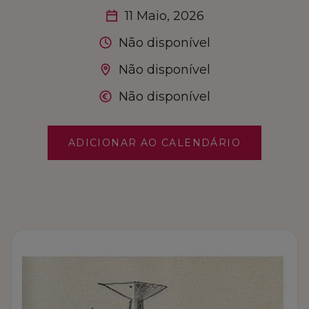
INSPIRE O FUTURO
11 Maio, 2026
Não disponível
COMPRE LOCAL
Não disponível
FALE CONNOSCO
Não disponível
ADICIONAR AO CALENDÁRIO
MARKETPLACE