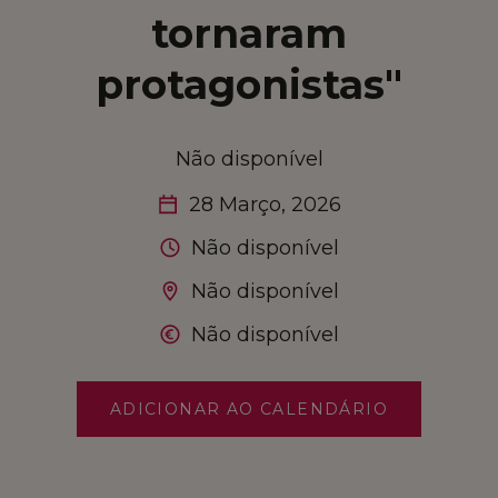
INSPIRE O FUTURO
tornaram
protagonistas"
COMPRE LOCAL
FALE CONNOSCO
Não disponível
28 Março, 2026
MARKETPLACE
Não disponível
Não disponível
Não disponível
ADICIONAR AO CALENDÁRIO