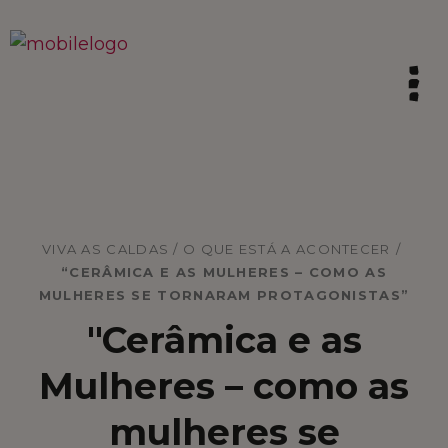
HOME
VIVA AS CALDAS / O QUE ESTÁ A ACONTECER
/
“CERÂMICA E AS MULHERES – COMO AS
SINTA A TRADIÇÃO
MULHERES SE TORNARAM PROTAGONISTAS”
"Cerâmica e as
VIVA AS CALDAS
Mulheres – como as
VIBRE COM A INOVAÇÃO
mulheres se