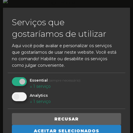
Serviços que
gostaríamos de utilizar
Aqui você pode avaliar e personalizar os serviços
que gostaríamos de usar neste website. Você está
no comando! Habilite ou desabilite os serviços
SINTA A TRADIÇÃO
como julgar conveniente.
CUIDAR DA IDENTIDADE
Essential
(sempre necessário)
↓
1
serviço
Raízes e Memórias
Analytics
CONTAR A HISTÓRIA
↓
1
serviço
Vozes da Cidade
CRIAR O FUTURO
RECUSAR
Bairro Comercial Caldas da Rainh@
ACEITAR SELECIONADOS