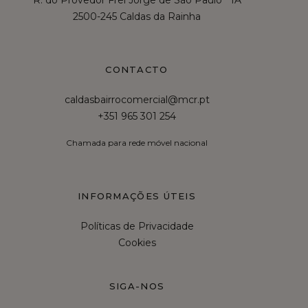
R. do Provedor Frei Jorge de São Paulo 1A
2500-245 Caldas da Rainha
CONTACTO
caldasbairrocomercial@mcr.pt
+351 965 301 254
Chamada para rede móvel nacional
INFORMAÇÕES ÚTEIS
Políticas de Privacidade
Cookies
SIGA-NOS