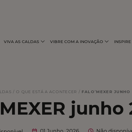
VIVA AS CALDAS
VIBRE COM A INOVAÇÃO
INSPIR
ALDAS / O QUE ESTÁ A ACONTECER
/
FALO’MEXER JUNHO
'MEXER junho 
01 Junho, 2026
Não disponív
isponível