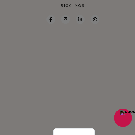
S
SIGA-NOS
French
Spanish
English