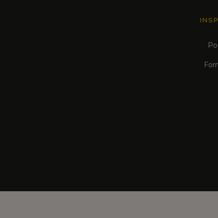
INS
Po
For