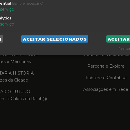
ential
(sempre necessário)
serviço
lytics
serviço
R
ACEITAR SELECIONADOS
ACEITA
TA A TRADIÇÃO
VIVA AS CALDAS
Realiza
R DA IDENTIDADE
O que está a acontecer
zes e Memórias
Percorra e Explore
AR A HISTÓRIA
Trabalhe e Contribua
zes da Cidade
Associações em Rede
IAR O FUTURO
rcial Caldas da Rainh@