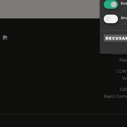
Ess
↓
1
Ana
↓
1
RECUSA
SIN
CUIDA
Raí
CONT
Vo
CR
Bairro Come