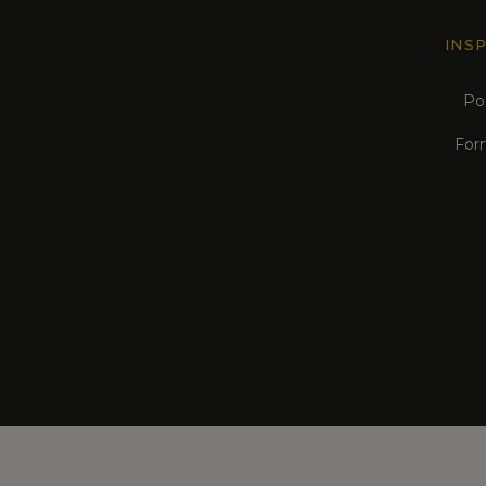
INS
Po
For