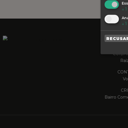
Ess
↓
1
Ana
↓
1
RECUSA
SIN
CUIDA
Raí
CONT
Vo
CR
Bairro Come