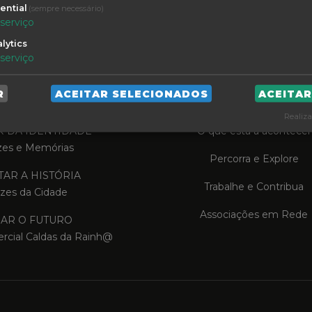
ential
(sempre necessário)
serviço
lytics
serviço
R
ACEITAR SELECIONADOS
ACEITA
TA A TRADIÇÃO
VIVA AS CALDAS
Realiza
R DA IDENTIDADE
O que está a acontecer
zes e Memórias
Percorra e Explore
AR A HISTÓRIA
Trabalhe e Contribua
zes da Cidade
Associações em Rede
IAR O FUTURO
rcial Caldas da Rainh@