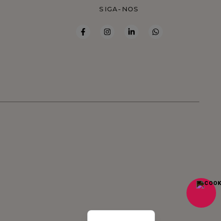
S
SIGA-NOS
French
Spanish
English