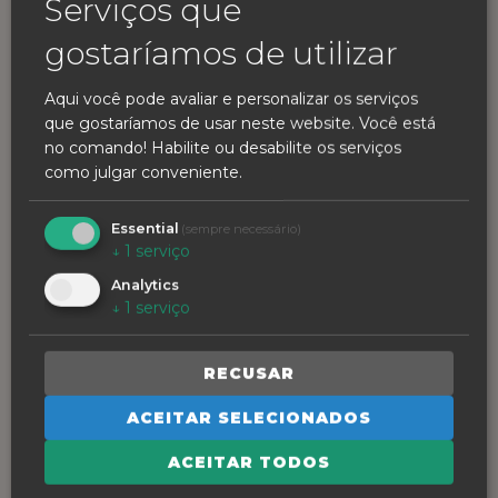
Serviços que
gostaríamos de utilizar
Aqui você pode avaliar e personalizar os serviços
que gostaríamos de usar neste website. Você está
no comando! Habilite ou desabilite os serviços
como julgar conveniente.
Essential
(sempre necessário)
↓
1
serviço
Casa Antero
Analytics
↓
1
serviço
RECUSAR
Rua Alexandre Herculano 7, R/C, 2500-123
Caldas da Rainha
ACEITAR SELECIONADOS
Horário:
Seg–Sáb 10:00–22:00 | Domingo
ACEITAR TODOS
encerrado