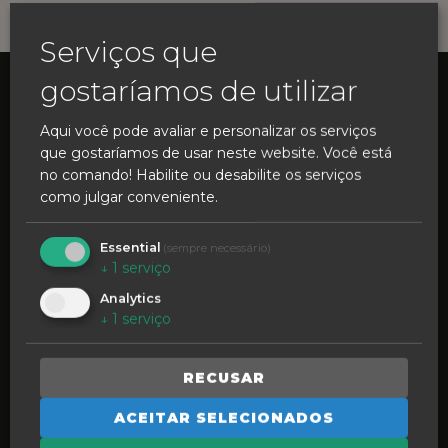
Serviços que
gostaríamos de utilizar
Aqui você pode avaliar e personalizar os serviços
que gostaríamos de usar neste website. Você está
no comando! Habilite ou desabilite os serviços
como julgar conveniente.
Essential
(sempre necessário)
SINTA A TRADIÇÃO
↓
1
serviço
Analytics
CUIDAR DA IDENTIDADE
↓
1
serviço
Raízes e Memórias
CONTAR A HISTÓRIA
RECUSAR
Vozes da Cidade
ACEITAR SELECIONADOS
CRIAR O FUTURO