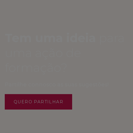
Tem uma ideia
para
uma ação de
formação?
Partilhe connosco as suas sugestões!
QUERO PARTILHAR