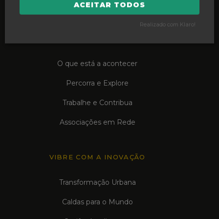
Bairro Comercial Caldas da Rainh@
ACEITAR TODOS
Realizado com Klaro!
VIVA AS CALDAS
O que está a acontecer
Percorra e Explore
Trabalhe e Contribua
Associações em Rede
VIBRE COM A INOVAÇÃO
Transformação Urbana
Caldas para o Mundo