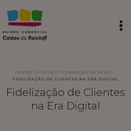
HOME
SINTA A TRADIÇÃO
INSPIRE O FUTURO / FORMAÇÃO EM AÇÃO
/
VIVA AS CALDAS
FIDELIZAÇÃO DE CLIENTES NA ERA DIGITAL
Fidelização de Clientes
VIBRE COM A INOVAÇÃO
na Era Digital
INSPIRE O FUTURO
COMPRE LOCAL