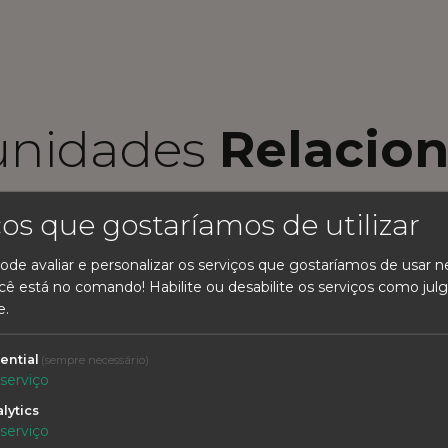
unidades
Relacio
ços que gostaríamos de utilizar
ode avaliar e personalizar os serviços que gostaríamos de usar n
cê está no comando! Habilite ou desabilite os serviços como julg
e.
Empresa / Comerciante
ential
(sempre necessário)
serviço
Assistente de Loja
lytics
serviço