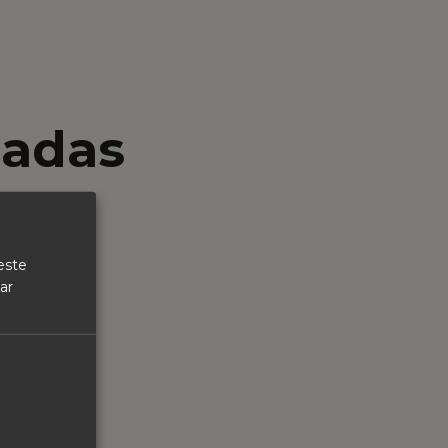
nadas
este
ar