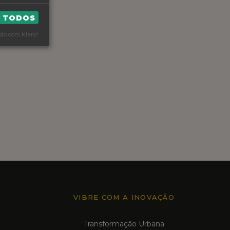
R TODOS
do com Klaro!
VIBRE COM A INOVAÇÃO
Transformação Urbana