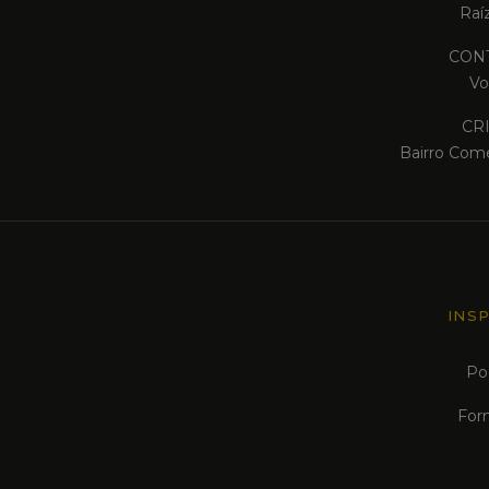
Raí
CONT
Vo
CR
Bairro Come
INS
Po
For