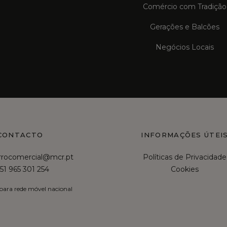
Comércio com Tradição
Gerações e Balcões
Negócios Locais
CONTACTO
INFORMAÇÕES ÚTEI
irrocomercial@mcr.pt
Políticas de Privacidade
51 965 301 254
Cookies
ara rede móvel nacional