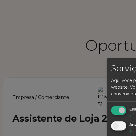
Oport
Servi
Aqui você p
website. Vo
convenient
Empresa / Comerciante
Ess
↓
1
Assistente de Loja 2
Ana
↓
1