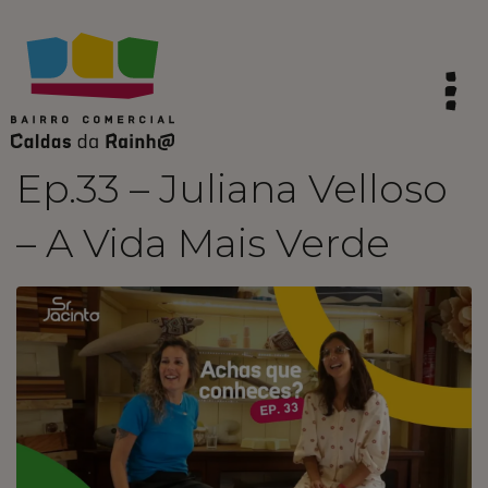
Ep.33 – Juliana Velloso
– A Vida Mais Verde
HOME
SINTA A TRADIÇÃO
VIVA AS CALDAS
VIBRE COM A INOVAÇÃO