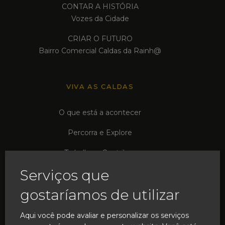
CONTAR A HISTÓRIA
Vozes da Cidade
CRIAR O FUTURO
Bairro Comercial Caldas da Rainh@
VIVA AS CALDAS
O que está a acontecer
Percorra e Explore
Trabalhe e Contribua
Serviços que
Associações em Rede
gostaríamos de utilizar
VIBRE COM A INOVAÇÃO
Aqui você pode avaliar e personalizar os serviços