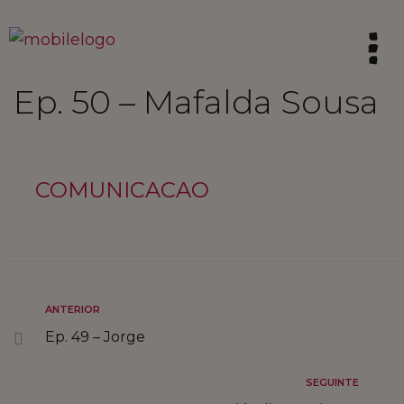
Ep. 50 – Mafalda Sousa
HOME
SINTA A TRADIÇÃO
COMUNICACAO
VIVA AS CALDAS
VIBRE COM A INOVAÇÃO
ANTERIOR
Ep. 49 – Jorge
INSPIRE O FUTURO
SEGUINTE
COMPRE LOCAL