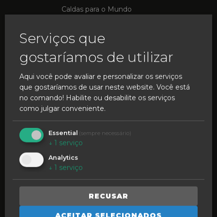
Caldas para o Mundo
Cacifos Inteligentes
Serviços que
Experiência Imersiva
gostaríamos de utilizar
Aqui você pode avaliar e personalizar os serviços
que gostaríamos de usar neste website. Você está
no comando! Habilite ou desabilite os serviços
como julgar conveniente.
INSPIRE O FUTURO
Essential
(sempre necessário)
↓
1
serviço
Podcasts e Vlogs
Analytics
Formação em Ação
↓
1
serviço
RECUSAR
COMPRE LOCAL
ACEITAR SELECIONADOS