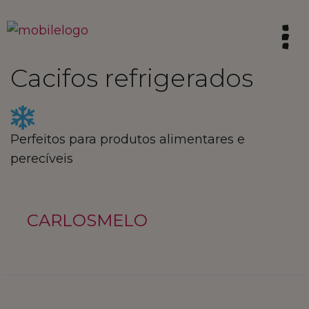
Cacifos refrigerados
HOME
SINTA A TRADIÇÃO
Perfeitos para produtos alimentares e
perecíveis
VIVA AS CALDAS
CARLOSMELO
VIBRE COM A INOVAÇÃO
INSPIRE O FUTURO
COMPRE LOCAL