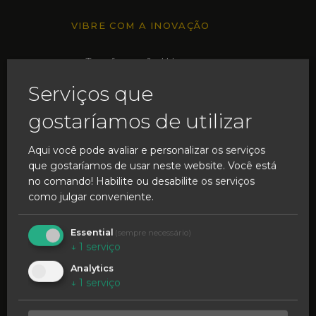
VIBRE COM A INOVAÇÃO
Transformação Urbana
Serviços que
Caldas para o Mundo
gostaríamos de utilizar
Cacifos Inteligentes
Experiência Imersiva
Aqui você pode avaliar e personalizar os serviços
que gostaríamos de usar neste website. Você está
no comando! Habilite ou desabilite os serviços
como julgar conveniente.
Essential
(sempre necessário)
↓
1
serviço
INSPIRE O FUTURO
Analytics
↓
1
serviço
Podcasts e Vlogs