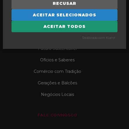
Formação em Ação
RECUSAR
ACEITAR SELECIONADOS
COMPRE LOCAL
ACEITAR TODOS
Porquê Local?
Realizado com Klaro!
Futuro Sustentável
Ofícios e Saberes
Comércio com Tradição
Gerações e Balcões
Negócios Locais
FALE CONNOSCO