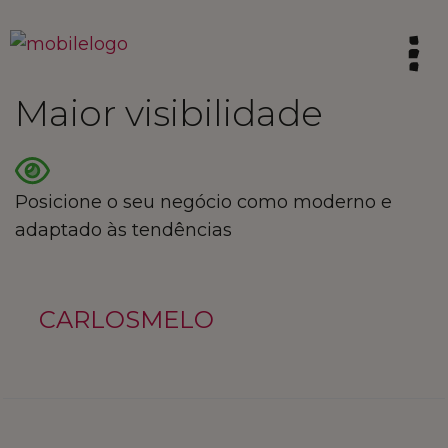
Maior visibilidade
HOME
SINTA A TRADIÇÃO
Posicione o seu negócio como moderno e
adaptado às tendências
VIVA AS CALDAS
CARLOSMELO
VIBRE COM A INOVAÇÃO
INSPIRE O FUTURO
COMPRE LOCAL