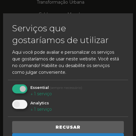
Transformação Urbana
Caldas para o Mundo
Serviços que
Cacifos Inteligentes
gostaríamos de utilizar
Experiência Imersiva
Aqui você pode avaliar e personalizar os serviços
que gostaríamos de usar neste website. Você está
no comando! Habilite ou desabilite os serviços
como julgar conveniente.
INSPIRE O FUTURO
Essential
(sempre necessário)
↓
1
serviço
Podcasts e Vlogs
Analytics
↓
1
serviço
Formação em Ação
RECUSAR
COMPRE LOCAL