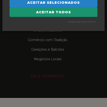
ACEITAR SELECIONADOS
Porquê Local?
ACEITAR TODOS
Futuro Sustentável
Realizado com Klaro!
Ofícios e Saberes
Comércio com Tradição
Gerações e Balcões
Negócios Locais
FALE CONNOSCO