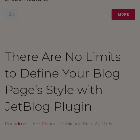
0
MORE
There Are No Limits
to Define Your Blog
Page’s Style with
JetBlog Plugin
Por
admin
Em
Colors
Publicado
Maio 21, 2018