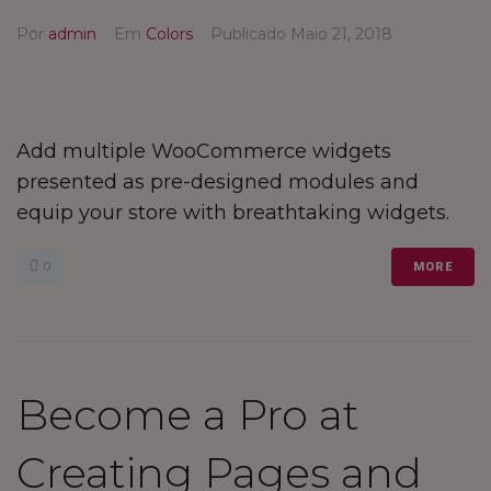
INSPIRE O FUTURO
Por
admin
Em
Colors
Publicado
Maio 21, 2018
COMPRE LOCAL
FALE CONNOSCO
Add multiple WooCommerce widgets
presented as pre-designed modules and
equip your store with breathtaking widgets.
MARKETPLACE
0
MORE
Become a Pro at
Creating Pages and