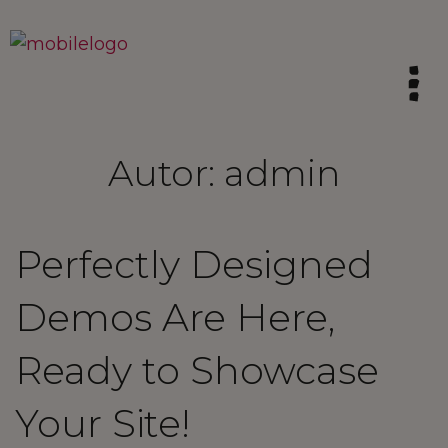
Autor:
admin
HOME
Perfectly Designed
SINTA A TRADIÇÃO
Demos Are Here,
VIVA AS CALDAS
Ready to Showcase
VIBRE COM A INOVAÇÃO
Your Site!