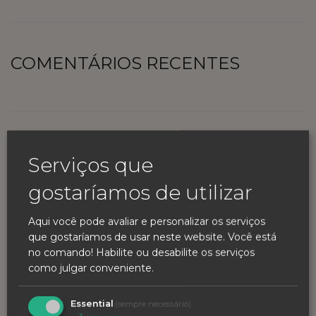
COMENTÁRIOS RECENTES
Serviços que
Agosto 2026
gostaríamos de utilizar
S
T
Q
Q
S
S
D
Aqui você pode avaliar e personalizar os serviços
que gostaríamos de usar neste website. Você está
no comando! Habilite ou desabilite os serviços
1
2
como julgar conveniente.
3
4
5
6
7
8
9
Essential
(sempre necessário)