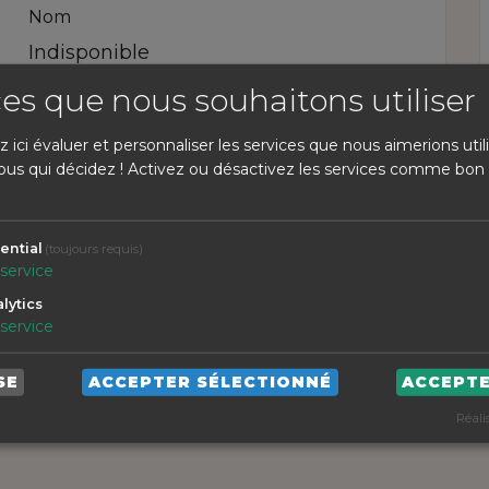
Nom
Indisponible
ces que nous souhaitons utiliser
Téléphone portable
Indisponible
ici évaluer et personnaliser les services que nous aimerions utili
 vous qui décidez ! Activez ou désactivez les services comme bon
Courriel
Indisponible
ential
(toujours requis)
service
lytics
service
SE
ACCEPTER SÉLECTIONNÉ
ACCEPT
Réali