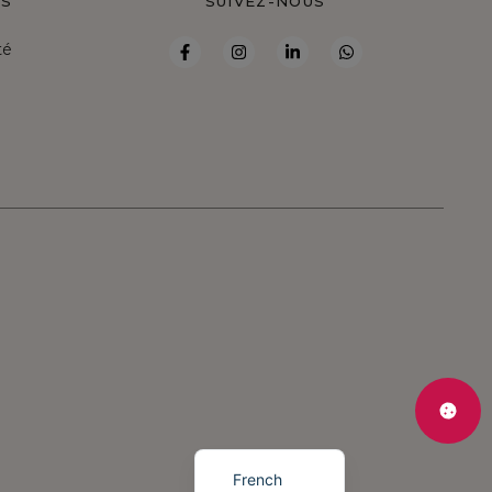
ES
SUIVEZ-NOUS
té
Spanish
English
Portuguese
French