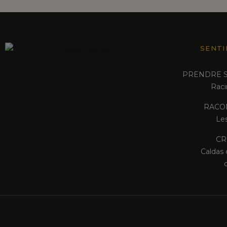
SENTI
PRENDRE S
Raci
RACON
Les
CR
Caldas 