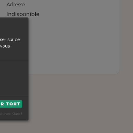
Adresse
Indisponible
ser sur ce
 vous
ER TOUT
sé avec Klaro !