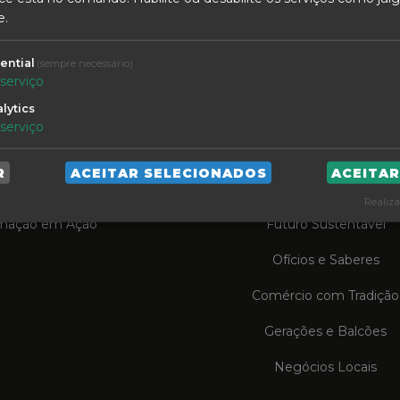
rcial Caldas da Rainh@
e.
ential
(sempre necessário)
serviço
lytics
serviço
PIRE O FUTURO
COMPRE LOCAL
R
ACEITAR SELECIONADOS
ACEITA
dcasts e Vlogs
Porquê Local?
Realiza
mação em Ação
Futuro Sustentável
Ofícios e Saberes
Comércio com Tradição
Gerações e Balcões
Negócios Locais