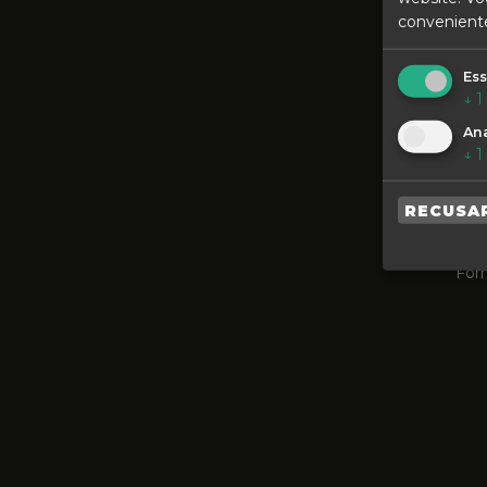
Bairro Come
convenient
Ess
↓
1
Ana
↓
1
INS
RECUSA
Po
For