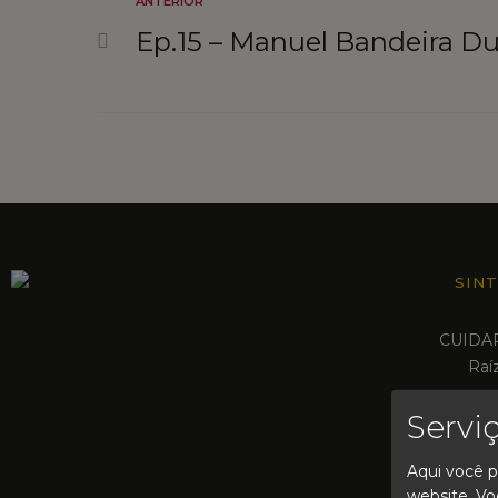
ANTERIOR
Ep.15 – Manuel Bandeira Du
SIN
CUIDA
Raí
CONT
Servi
Vo
Aqui você p
CR
website. Vo