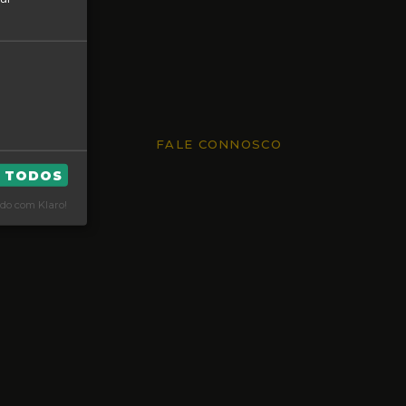
FALE CONNOSCO
R TODOS
do com Klaro!