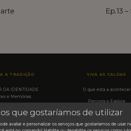
arte
Ep.13 –
TA A TRADIÇÃO
VIVA AS CALDAS
R DA IDENTIDADE
O que está a acontecer
zes e Memórias
Percorra e Explore
AR A HISTÓRIA
ços que gostaríamos de utilizar
Trabalhe e Contribua
zes da Cidade
ode avaliar e personalizar os serviços que gostaríamos de usar n
Associações em Rede
IAR O FUTURO
cê está no comando! Habilite ou desabilite os serviços como julg