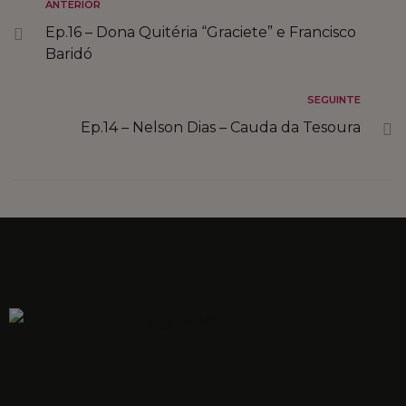
ANTERIOR
INSPIRE O FUTURO
Ep.16 – Dona Quitéria “Graciete” e Francisco
Baridó
COMPRE LOCAL
SEGUINTE
FALE CONNOSCO
Ep.14 – Nelson Dias – Cauda da Tesoura
MARKETPLACE