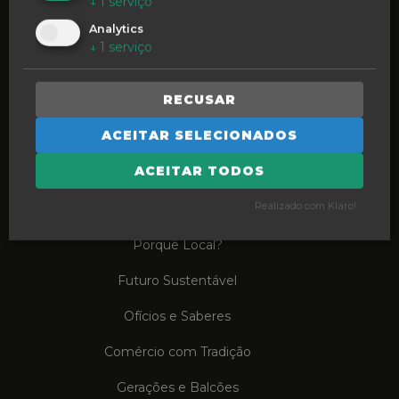
↓
1
serviço
Analytics
↓
1
serviço
INSPIRE O FUTURO
RECUSAR
Podcasts e Vlogs
ACEITAR SELECIONADOS
Formação em Ação
ACEITAR TODOS
COMPRE LOCAL
Realizado com Klaro!
Porquê Local?
Futuro Sustentável
Ofícios e Saberes
Comércio com Tradição
Gerações e Balcões