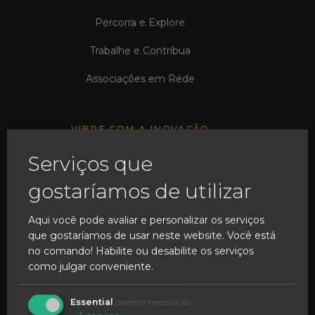
Percorra e Explore
Trabalhe e Contribua
Associações em Rede
VIBRE COM A INOVAÇÃO
Serviços que
Transformação Urbana
gostaríamos de utilizar
Caldas para o Mundo
Aqui você pode avaliar e personalizar os serviços
Cacifos Inteligentes
que gostaríamos de usar neste website. Você está
Experiência Imersiva
no comando! Habilite ou desabilite os serviços
como julgar conveniente.
Essential
(sempre necessário)