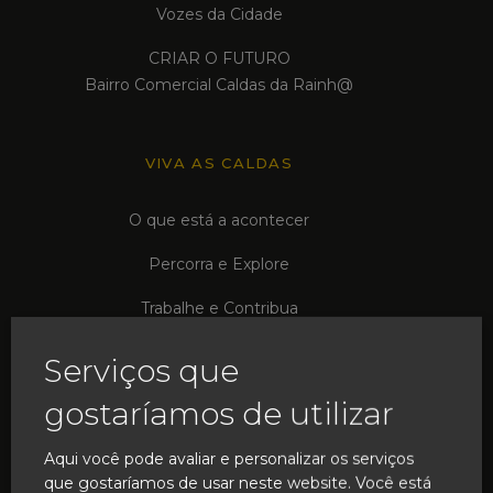
Vozes da Cidade
CRIAR O FUTURO
Bairro Comercial Caldas da Rainh@
VIVA AS CALDAS
O que está a acontecer
Percorra e Explore
Trabalhe e Contribua
Associações em Rede
Serviços que
gostaríamos de utilizar
VIBRE COM A INOVAÇÃO
Aqui você pode avaliar e personalizar os serviços
que gostaríamos de usar neste website. Você está
Transformação Urbana