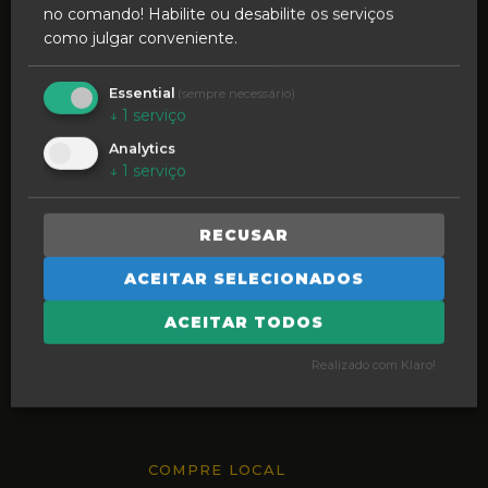
no comando! Habilite ou desabilite os serviços
como julgar conveniente.
Caldas para o Mundo
Cacifos Inteligentes
Essential
(sempre necessário)
↓
1
serviço
Experiência Imersiva
Analytics
↓
1
serviço
RECUSAR
ACEITAR SELECIONADOS
INSPIRE O FUTURO
ACEITAR TODOS
Podcasts e Vlogs
Realizado com Klaro!
Formação em Ação
COMPRE LOCAL