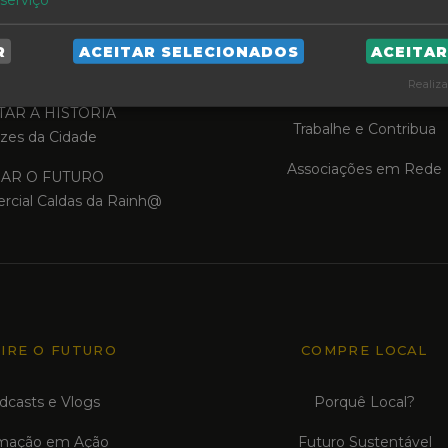
R DA IDENTIDADE
O que está a acontecer
R
ACEITAR SELECIONADOS
ACEITA
zes e Memórias
Realiza
Percorra e Explore
AR A HISTÓRIA
Trabalhe e Contribua
zes da Cidade
Associações em Rede
IAR O FUTURO
rcial Caldas da Rainh@
PIRE O FUTURO
COMPRE LOCAL
dcasts e Vlogs
Porquê Local?
mação em Ação
Futuro Sustentável