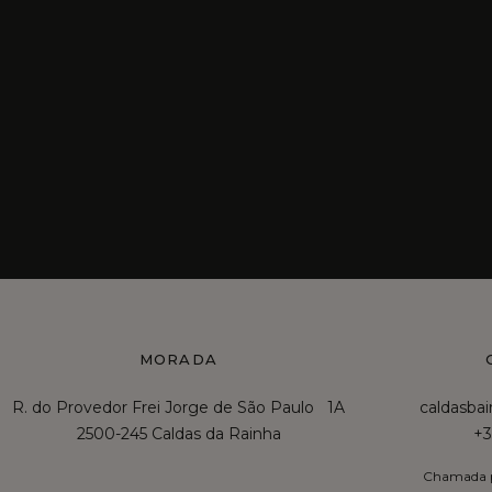
MORADA
R. do Provedor Frei Jorge de São Paulo 1A
caldasba
2500-245 Caldas da Rainha
+3
Chamada p