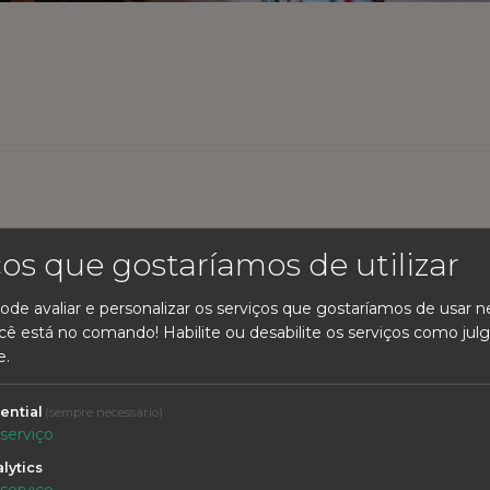
 do Trevo
ços que gostaríamos de utilizar
ode avaliar e personalizar os serviços que gostaríamos de usar n
cê está no comando! Habilite ou desabilite os serviços como julg
e.
ential
(sempre necessário)
serviço
lytics
TA A TRADIÇÃO
VIVA AS CALDAS
serviço