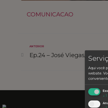
COMUNICACAO
ANTERIOR
Ep.24 – José Viegas/Ordem
Servi
Aqui você p
website. Vo
convenient
Ess
↓
1
Ana
SIN
↓
1