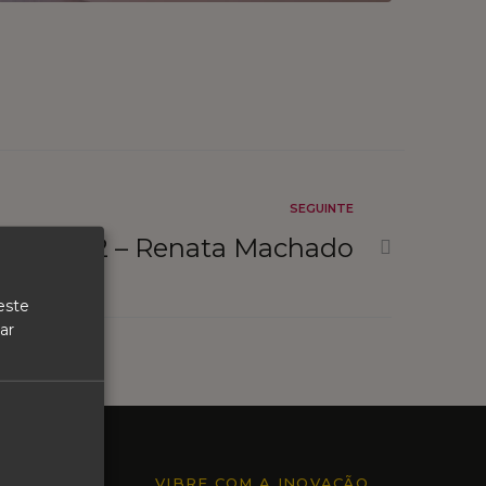
SEGUINTE
Ep.22 – Renata Machado
este
ar
VIBRE COM A INOVAÇÃO