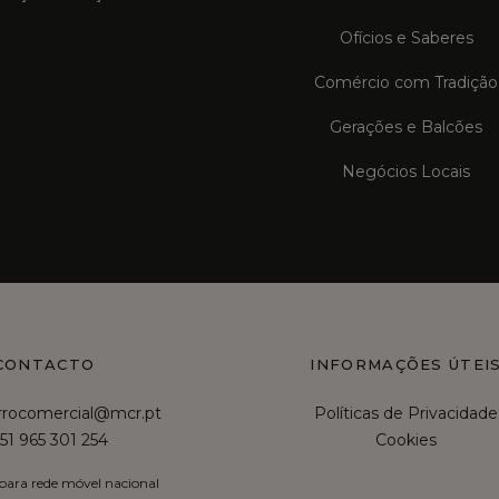
Ofícios e Saberes
Comércio com Tradição
Gerações e Balcões
Negócios Locais
CONTACTO
INFORMAÇÕES ÚTEI
irrocomercial@mcr.pt
Políticas de Privacidade
51 965 301 254
Cookies
ara rede móvel nacional