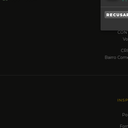
CUIDA
RECUSA
Raí
CONT
Vo
CR
Bairro Come
INS
Po
For